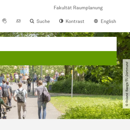
Fakultät Raumplanung
Suche
Kontrast
English
© Roland Baege​/​TU Dortmund