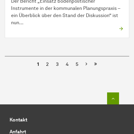
Der Bericht „Einsatz bodenpolitischer
Instrumente in der kommunalen Planungspraxis –
ein Überblick über den Stand der Diskussion“ ist
nun…
Nächste
1
2
3
4
5
Zum Seit
Kontakt
Anfahrt