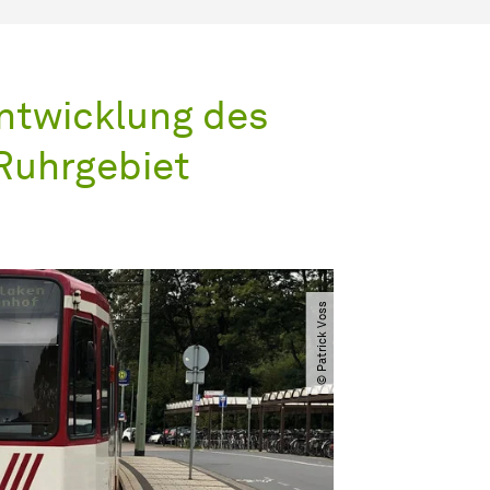
ntwicklung des
Ruhrgebiet
© Patrick Voss