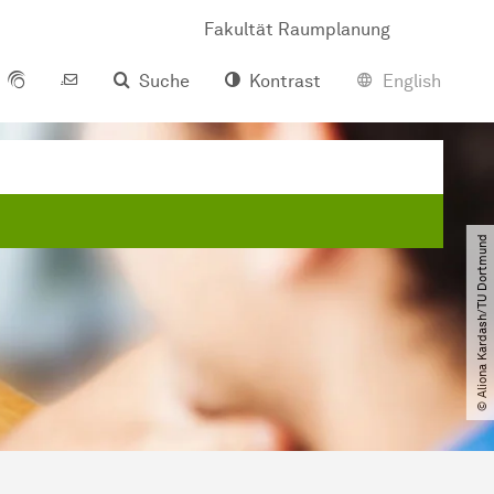
Fakultät Raumplanung
Suche
Kontrast
English
© Aliona Kardash​/​TU Dortmund